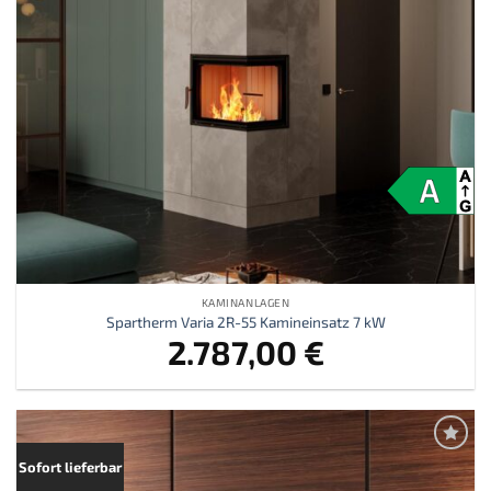
KAMINANLAGEN
Spartherm Varia 2R-55 Kamineinsatz 7 kW
2.787,00
€
Zur
Sofort lieferbar
Merkliste