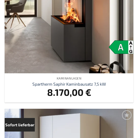
KAMINANLAGEN
Spartherm Saphir Kaminbausatz 7,5 kW
8.170,00
€
Zur
Sofort lieferbar
Merkliste
hinzufügen