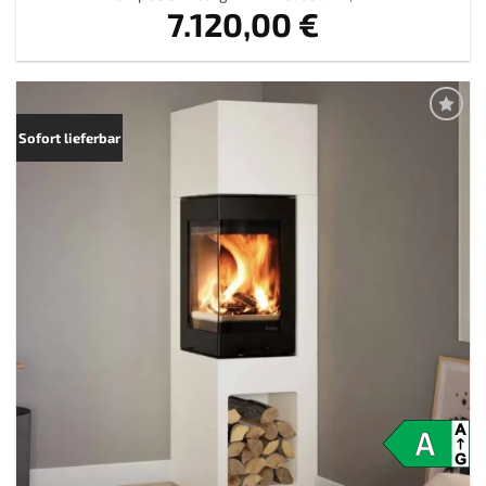
7.120,00
€
Zur
Sofort lieferbar
Merkliste
hinzufügen