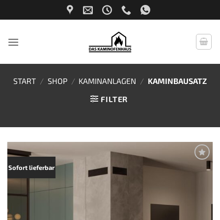
Zum
Inhalt
springen
START
/
SHOP
/
KAMINANLAGEN
/
KAMINBAUSATZ
FILTER
Zur
Sofort lieferbar
Merkliste
hinzufügen