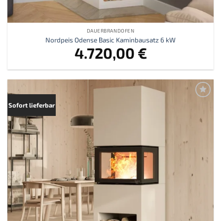
DAUERBRANDOFEN
Nordpeis Odense Basic Kaminbausatz 6 kW
4.720,00
€
Zur
Sofort lieferbar
Merkliste
hinzufügen