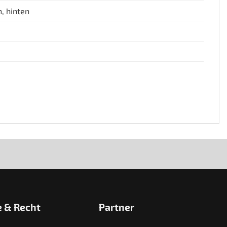
, hinten
e & Recht
Partner