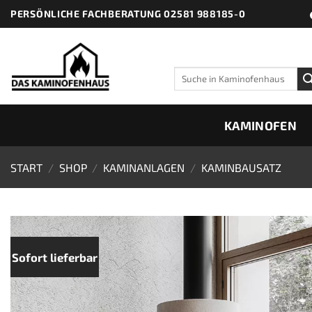
Zum
PERSÖNLICHE FACHBERATUNG 02581 988185-0
Inhalt
springen
Suchen
nach:
KAMINOFEN
START
/
SHOP
/
KAMINANLAGEN
/
KAMINBAUSATZ
Sofort lieferbar