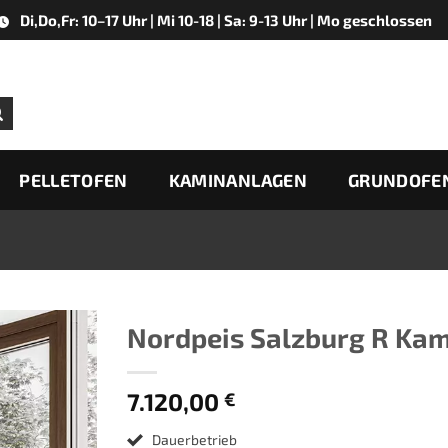
Di,Do,Fr: 10–17 Uhr | Mi 10-18 | Sa: 9-13 Uhr | Mo geschlossen
PELLETOFEN
KAMINANLAGEN
GRUNDOFE
Nordpeis Salzburg R Kam
Zur
7.120,00
Merkliste
€
hinzufügen
Dauerbetrieb