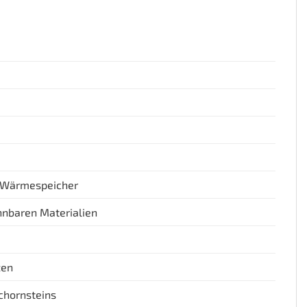
 Wärmespeicher
nnbaren Materialien
zen
chornsteins